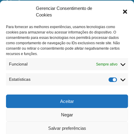
Automotivo
Gerenciar Consentimento de
Construção
Cookies
Indústria
Para fornecer as melhores experiências, usamos tecnologias como
Esportes e Lazer
cookies para armazenar e/ou acessar informações do dispositivo. O
Design de Interiores
consentimento para essas tecnologias nos permitirá processar dados
como comportamento de navegação ou IDs exclusivos neste site. Não
consentir ou retirar o consentimento pode afetar negativamente certos
GRUPO PORCHER INDUSTRIES
recursos e funções.
Uma Jornada Vitoriosa
Funcional
Sempre ativo
Overview – Porcher Industries no Mundo
Presença Mundial
Estatísticas
CONTATO
Contato
Aceitar
Localização
Negar
Trabalhe Conosco
Salvar preferências
© PORCHER DO BRASIL 2026