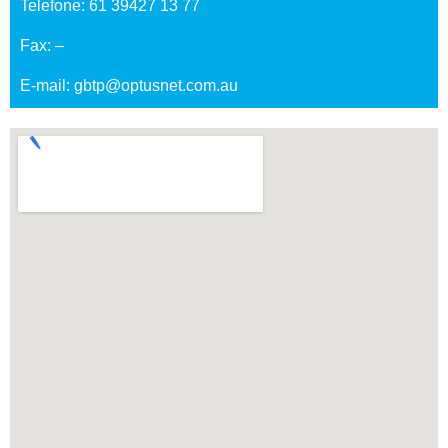
Telefone: 61 39427 13 77
Fax: –
E-mail: gbtp@optusnet.com.au