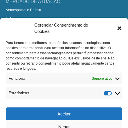
MERCADO DE ATUAÇÃO
Aeroespacial e Defesa
Automotivo
Gerenciar Consentimento de
Construção
Cookies
Indústria
Para fornecer as melhores experiências, usamos tecnologias como
Esportes e Lazer
cookies para armazenar e/ou acessar informações do dispositivo. O
Design de Interiores
consentimento para essas tecnologias nos permitirá processar dados
como comportamento de navegação ou IDs exclusivos neste site. Não
consentir ou retirar o consentimento pode afetar negativamente certos
GRUPO PORCHER INDUSTRIES
recursos e funções.
Uma Jornada Vitoriosa
Funcional
Sempre ativo
Overview – Porcher Industries no Mundo
Presença Mundial
Estatísticas
CONTATO
Contato
Aceitar
Localização
Negar